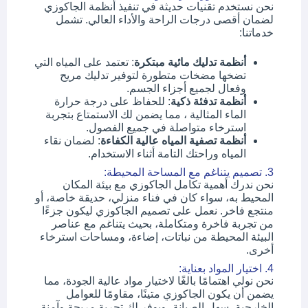
نحن نستخدم تقنيات حديثة في تنفيذ أنظمة الجاكوزي
لضمان أقصى درجات الراحة والأداء العالي. تشمل
خدماتنا:
أنظمة تدليك مائية مبتكرة
: تعتمد على المياه التي
تضخها مضخات متطورة لتوفير تدليك مريح
وفعال لجميع أجزاء الجسم.
أنظمة تدفئة ذكية
: للحفاظ على درجة حرارة
الماء المثالية ، مما يضمن لك الاستمتاع بتجربة
استرخاء متواصلة في جميع الفصول.
أنظمة تصفية المياه عالية الكفاءة
: لضمان نقاء
المياه وراحتك التامة أثناء الاستخدام.
3. تصميم يتناغم مع المساحة المحيطة:
نحن ندرك أهمية تكامل الجاكوزي مع بيئة المكان
المحيط به، سواء كان في فناء منزلي، حديقة خاصة، أو
منتجع فاخر. نعمل على تصميم الجاكوزي ليكون جزءًا
من تجربة فاخرة ومتكاملة، بحيث يتناغم مع عناصر
البيئة المحيطة من نباتات، إضاءة، ومساحات استرخاء
أخرى.
4. اختيار المواد بعناية:
نحن نولي اهتمامًا بالغًا لاختيار مواد عالية الجودة، مما
يضمن أن يكون الجاكوزي متينًا، مقاومًا للعوامل
الخارجية، سهل الصيانة، ويوفر لك تجربة مريحة وآمنة