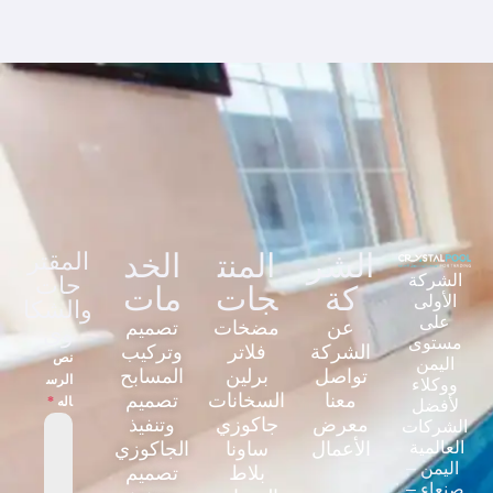
الشر
المنت
الخد
المقتر
الشركة
حات
كة
جات
مات
الأولى
والشكا
على
عن
مضخات
تصميم
وى
مستوى
الشركة
فلاتر
وتركيب
نص
اليمن
تواصل
برلين
المسابح
الرس
ووكلاء
معنا
السخانات
تصميم
اله
*
لأفضل
معرض
جاكوزي
وتنفيذ
الشركات
العالمية
الأعمال
ساونا
الجاكوزي
اليمن –
بلاط
تصميم
صنعاء –