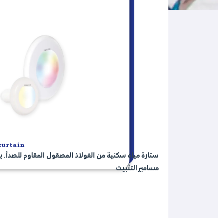
er curtain
ستارة مياه سكنية من الفولاذ المصقول المقاوم للصدأ. ي
مسامير التثبيت