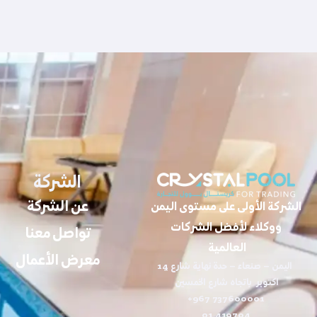
الشركة
عن الشركة
الشركة الأولى على مستوى اليمن
ووكلاء لأفضل الشركات
تواصل معنا
العالمية
معرض الأعمال
اليمن – صنعاء – حدة نهاية شارع 14
اكتوبر باتجاه شارع الخمسين
737600001 967+
419704 01