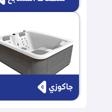
جاكوزي