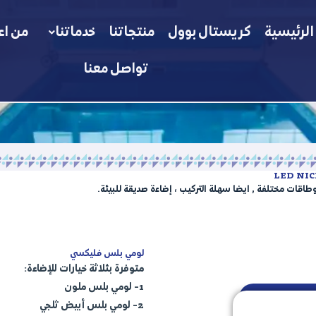
الرئيسية
كريستال بوول
منتجاتنا
خدماتنا
من اع
تواصل معنا
 وطاقات مختلفة , ايضا سهلة التركيب ، إضاءة صديقة للبيئة.
لومي بلس فليكسي
متوفرة بثلاثة خيارات للإضاءة:
1-
لومي بلس ملون
2-
لومي بلس أبيض ثلجي