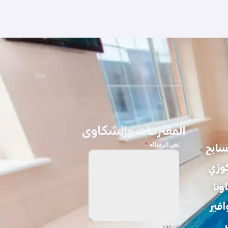
المقترحات والشكاوى
نص الرساله
*
سابح
كوزي
ونا
افير