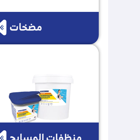
مضخات
منظفات المسابح