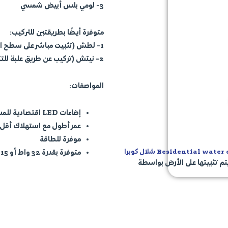
3-
لومي بلس أبيض شمسي
متوفرة أيضًا بطريقتين للتركيب:
1-
لطش
(تثبيت مباشر على سطح ا
2-
نيتش
(تركيب عن طريق علبة للتث
المواصفات:
إضاءات LED اقتصادية للمسابح
عمر أطول مع استهلاك أقل 
موفرة للطاقة
متوفرة بقدرة
32 واط
أو
15 واط
Residential wat شلال كوبرا
تم تثبيتها على الأرض بواسطة