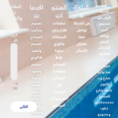
الشرك
المنتج
الخدما
المقترحا
الشركة
ت
ة
ات
ت
الأولى على
والشكاو
عن الشركة
مضخات
تصميم
ى
مستوى
اليمن
تواصل
فلاتر برلين
وتركيب
نص
الرس
ووكلاء
معنا
السخانات
المسابح
اله
*
لأفضل
معرض
جاكوزي
تصميم
الشركات
الأعمال
ساونا
وتنفيذ
العالمية
بلاط
الجاكوزي
اليمن –
المسابح
تصميم
صنعاء –
منظفات
وتنفيذ
حدة نهاية
المسابح
ساونا
شارع 14
0 /
اكتوبر
خلي
تصميم
180
باتجاه شارع
الروبوت
وتنفيذ
الخمسين
أكسسوارت
النوافير
737600001
المسابح
صيانة
التالي
967+
وتنظيف
419704